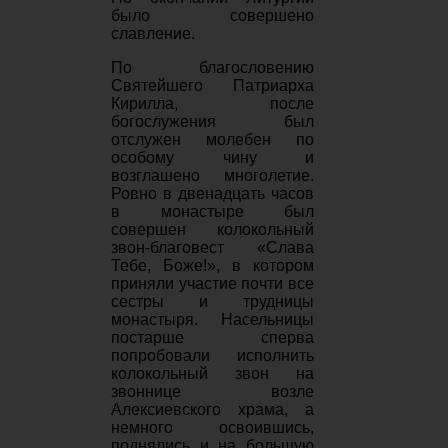
было совершено
славление.
По благословению
Святейшего Патриарха
Кирилла, после
богослужения был
отслужен молебен по
особому чину и
возглашено многолетие.
Ровно в двенадцать часов
в монастыре был
совершен колокольный
звон-благовест «Слава
Тебе, Боже!», в котором
приняли участие почти все
сестры и трудницы
монастыря. Насельницы
постарше сперва
попробовали исполнить
колокольный звон на
звоннице возле
Алексиевского храма, а
немного освоившись,
поднялись и на большую