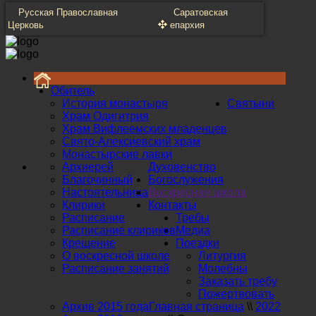
Русская Православная
Саратовская
Церковь
епархия
Обитель
История монастыря
Святыни
Храм Одигитрия
Храм Вифлеемских младенцев
Свято-Алексиевский храм
Монастырские лавки
Архиерей
Духовенство
Благочинный
Богослужения
Настоятельница
Воскресная школа
Клирики
Контакты
Расписание
Требы
Расписание клириков
Медиа
Крещение
Поездки
О воскресной школе
Литургия
Расписание занятий
Молебны
Заказать требу
Пожертвовать
Архив 2015 года
Главная страница
\\
2022