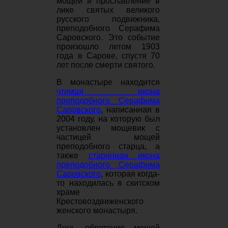
мощей и прославление в
лике святых великого
русского подвижника,
преподобного Серафима
Саровского. Это событие
произошло летом 1903
года в Сарове, спустя 70
лет после смерти святого.
В монастыре находится
чтимая икона
преподобного Серафима
Саровского
, написанная в
2004 году, на которую был
установлен мощевик с
частицей мощей
преподобного старца, а
также
старинная икона
преподобного Серафима
Саровского
, которая когда-
то находилась в скитском
храме
Крестовоздвиженского
женского монастыря.
День обретения мощей