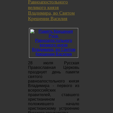
Равноапостольного
великого князя
Владимира, во Святом
Крещении Василия
28 июля Русская
Православная Церковь
празднует день памяти
святого
равноапостольного князя
Владимира - первого из
всероссийских
правителей, ставшего
христианином и
положившего начало
христианскому устроению
Русского государства.