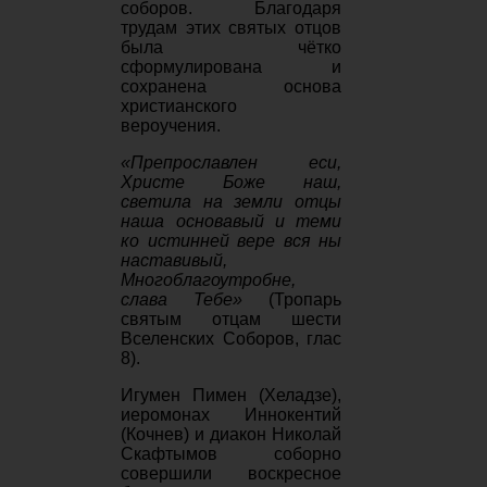
соборов. Благодаря
трудам этих святых отцов
была чётко
сформулирована и
сохранена основа
христианского
вероучения.
«Препрославлен еси,
Христе Боже наш,
светила на земли отцы
наша основавый и теми
ко истинней вере вся ны
наставивый,
Многоблагоутробне,
слава Тебе»
(Тропарь
святым отцам шести
Вселенских Соборов, глас
8).
Игумен Пимен (Хеладзе),
иеромонах Иннокентий
(Кочнев) и диакон Николай
Скафтымов соборно
совершили воскресное