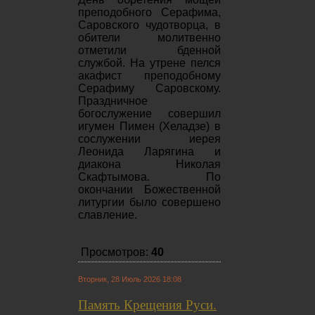
преподобного Серафима,
Саровского чудотворца, в
обители молитвенно
отметили бденной
службой. На утрене пелся
акафист преподобному
Серафиму Саровскому.
Праздничное
богослужение совершил
игумен Пимен (Хеладзе) в
сослужении иерея
Леонида Ларягина и
диакона Николая
Скафтымова. По
окончании Божественной
литургии было совершено
славление.
Просмотров:
40
Вторник, 28 Июль 2026 18:08
Память Крещения Руси.