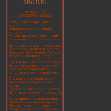
МОНАСТЫРЬ
АЛЕКСИЕВСКИЙ МОЙ
Каждый раз возвращаюсь
другой-
Обновленной, очищенной,
кроткой.
Монастырь Алексиевский мой
Стал на небо дорогой короткой.
Вырываясь из душных квартир,
От проблем, толчеи на дорогах,
Попадаем мы в Ангельский мир,
На земле - во владения Бога.
Здесь и дышится легче стократ,
Вторят птицы девичьему хору.
Озаряют восход и закат
Купол храма, венчающий гору.
Там внизу, под горой, суета
Правит бал в муравейнике
буден.
Здесь молитвы, покой, чистота
Лечат души измученным людям.
Здесь просфоры, святая вода -
Цельбоноснее нету лекарства.
Потому нас и тянет сюда -
Во владения Божьего Царства.