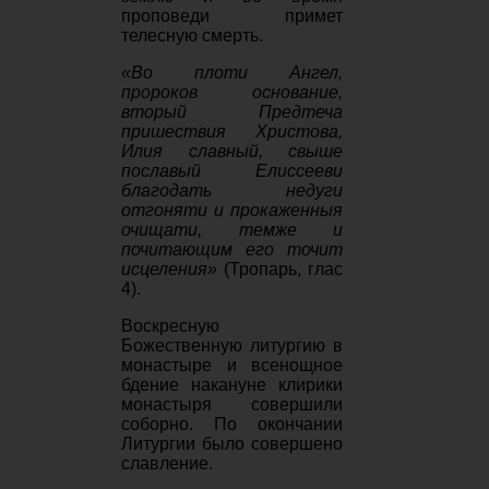
проповеди примет
телесную смерть.
«Во плоти Ангел,
пророков основание,
вторый Предтеча
пришествия Христова,
Илия славный, свыше
пославый Елиссееви
благодать недуги
отгоняти и прокаженныя
очищати, темже и
почитающим его точит
исцеления»
(Тропарь, глас
4).
Воскресную
Божественную литургию в
монастыре и всенощное
бдение накануне клирики
монастыря совершили
соборно. По окончании
Литургии было совершено
славление.