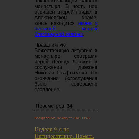
покровительницей нашего
монастыря. В честь нее
освящен второй придел в
Алексиевском храме,
здесь находится
икона с
частицей мощей
благоверной княгини
.
Праздничную
Божественную литургию в
монастыре совершил
иерей Леонид Ларягин в
сослужении диакона
Николая Скафтымова. По
окончании богослужения
было совершено
славление.
Просмотров:
34
Воскресенье, 02 Август 2026 13:45
Неделя 9-я по
Пятидесятнице. Память