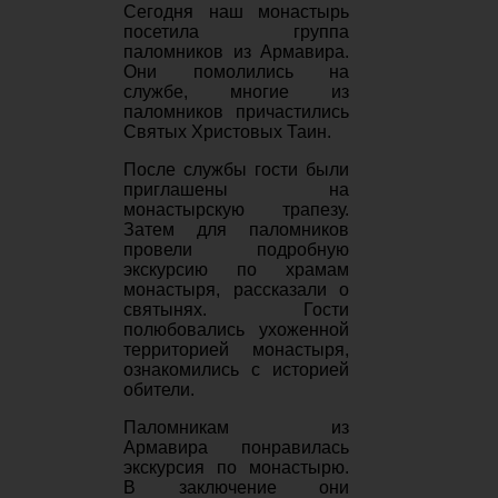
Сегодня наш монастырь
посетила группа
паломников из Армавира.
Они помолились на
службе, многие из
паломников причастились
Святых Христовых Таин.
После службы гости были
приглашены на
монастырскую трапезу.
Затем для паломников
провели подробную
экскурсию по храмам
монастыря, рассказали о
святынях. Гости
полюбовались ухоженной
территорией монастыря,
ознакомились с историей
обители.
Паломникам
из
Армавира
понравилась
экскурсия по монастырю.
В заключение они