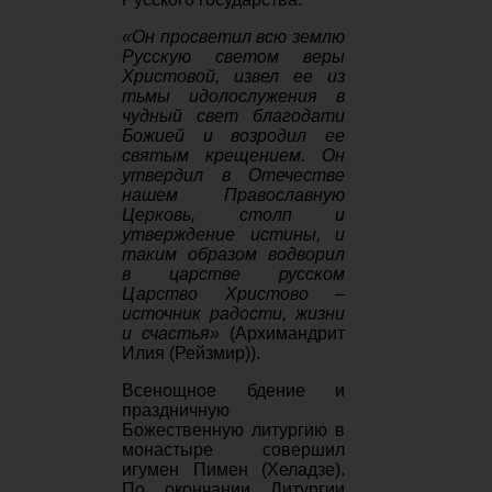
«Он просветил всю землю
Русскую светом веры
Христовой, извел ее из
тьмы идолослужения в
чудный свет благодати
Божией и возродил ее
святым крещением. Он
утвердил в Отечестве
нашем Православную
Церковь, столп и
утверждение истины, и
таким образом водворил
в царстве русском
Царство Христово –
источник радости, жизни
и счастья»
(Архимандрит
Илия (Рейзмир)).
Всенощное бдение и
праздничную
Божественную литургию в
монастыре совершил
игумен Пимен (Хеладзе).
По окончании Литургии