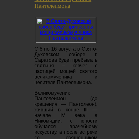
Пантелеимона
С 8 по 16 августа в Свято-
Духовском соборе г.
Саратова будет пребывать
святыня – ковчег с
частицей мощей святого
великомученика и
целителя Пантелеимона.
Великомученик
Пантелеимон (до
крещения — Пантолеон),
живший в конце III —
начале IV века в
Никомидии, с юности
обучался врачебному
искусству, а после встречи
со священником