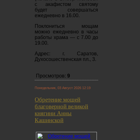
с акафистом святому
будет совершаться
ежедневно в 16.00.
Поклониться мощам
можно
ежедневно
в часы
работы храма — с 7.00 до
19.00.
Адрес: г. Саратов,
Духосошественская пл., 3.
Просмотров:
9
Понедельник, 03 Август 2026 12:19
Обретение мощей
благоверной великой
княгини Анны
Кашинской