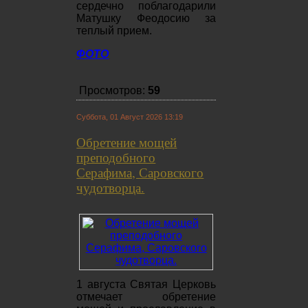
сердечно поблагодарили
Матушку Феодосию за
теплый прием.
ФОТО
Просмотров:
59
Суббота, 01 Август 2026 13:19
Обретение мощей
преподобного
Серафима, Саровского
чудотворца.
1 августа Святая Церковь
отмечает обретение