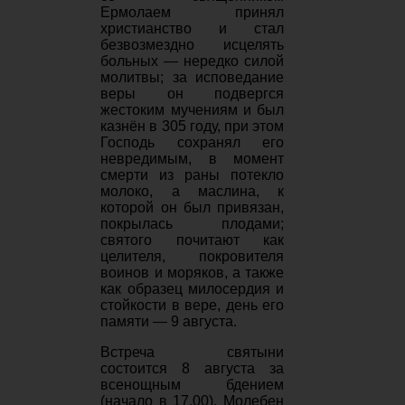
Ермолаем принял
христианство и стал
безвозмездно исцелять
больных — нередко силой
молитвы; за исповедание
веры он подвергся
жестоким мучениям и был
казнён в 305 году, при этом
Господь сохранял его
невредимым, в момент
смерти из раны потекло
молоко, а маслина, к
которой он был привязан,
покрылась плодами;
святого почитают как
целителя, покровителя
воинов и моряков, а также
как образец милосердия и
стойкости в вере, день его
памяти — 9 августа.
Встреча святыни
состоится 8 августа за
всенощным бдением
(начало в 17.00). Молебен