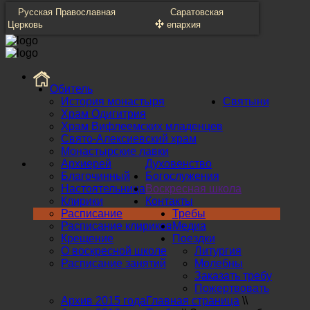
Русская Православная
Саратовская
Церковь
епархия
Обитель
История монастыря
Святыни
Храм Одигитрия
Храм Вифлеемских младенцев
Свято-Алексиевский храм
Монастырские лавки
Архиерей
Духовенство
Благочинный
Богослужения
Настоятельница
Воскресная школа
Клирики
Контакты
Расписание
Требы
Расписание клириков
Медиа
Крещение
Поездки
О воскресной школе
Литургия
Расписание занятий
Молебны
Заказать требу
Пожертвовать
Архив 2015 года
Главная страница
\\