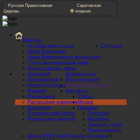
Русская Православная
Саратовская
Церковь
епархия
Обитель
История монастыря
Святыни
Храм Одигитрия
Храм Вифлеемских младенцев
Свято-Алексиевский храм
Монастырские лавки
Архиерей
Духовенство
Благочинный
Богослужения
Настоятельница
Воскресная школа
Клирики
Контакты
Расписание
Требы
Расписание клириков
Медиа
Крещение
Поездки
О воскресной школе
Литургия
Расписание занятий
Молебны
Заказать требу
Пожертвовать
Архив 2015 года
Главная страница
\\