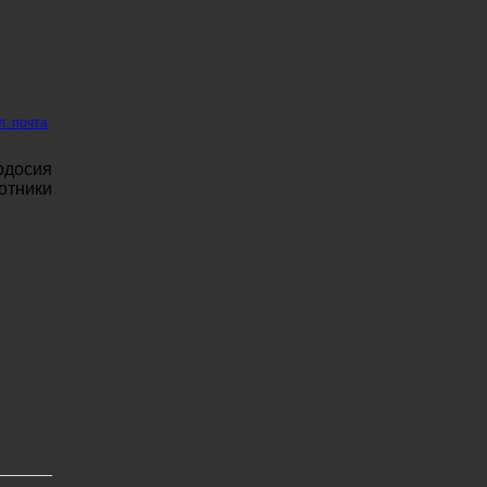
л. почта
одосия
отники