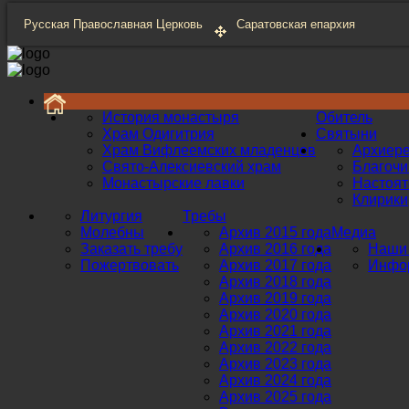
Русская Православная Церковь
Саратовская епархия
История монастыря
Обитель
Храм Одигитрия
Святыни
Храм Вифлеемских младенцев
Архиер
Свято-Алексиевский храм
Благоч
Монастырские лавки
Настоят
Клирики
Литургия
Требы
Молебны
Архив 2015 года
Медиа
Заказать требу
Архив 2016 года
Наши 
Пожертвовать
Архив 2017 года
Инфор
Архив 2018 года
Архив 2019 года
Архив 2020 года
Архив 2021 года
Архив 2022 года
Архив 2023 года
Архив 2024 года
Архив 2025 года