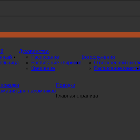
ей
Духовенство
инный
Расписание
Богослужения
ельница
Расписание клириков
О воскресной школ
Крещение
Расписание заняти
поездки
Поездки
мация для паломников
Главная страница