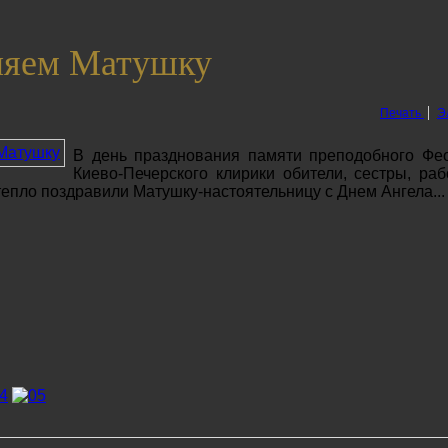
ляем Матушку
Печать
Э
В день празднования памяти преподобного Фе
Киево-Печерского клирики обители, сестры, раб
тепло поздравили Матушку-настоятельницу с Днем Ангела...