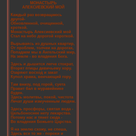
МОНАСТЫРЬ
АЛЕКСИЕВСКИЙ МОЙ
Каждый раз возвращаюсь
другой-
Обновленной, очищенной,
кроткой.
Монастырь Алексиевский мой
Стал на небо дорогой короткой.
Вырываясь из душных квартир,
От проблем, толчеи на дорогах,
Попадаем мы в Ангельский мир,
На земле - во владения Бога.
Здесь и дышится легче стократ,
Вторят птицы девичьему хору.
Озаряют восход и закат
Купол храма, венчающий гору.
Там внизу, под горой, суета
Правит бал в муравейнике
буден.
Здесь молитвы, покой, чистота
Лечат души измученным людям.
Здесь просфоры, святая вода -
Цельбоноснее нету лекарства.
Потому нас и тянет сюда -
Во владения Божьего Царства.
Я на землю схожу, не спеша,
Здесь все то же - пороки и