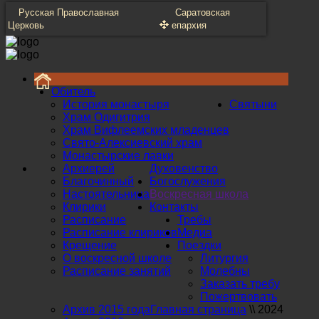
Русская Православная
Саратовская
Церковь
епархия
Обитель
История монастыря
Святыни
Храм Одигитрия
Храм Вифлеемских младенцев
Свято-Алексиевский храм
Монастырские лавки
Архиерей
Духовенство
Благочинный
Богослужения
Настоятельница
Воскресная школа
Клирики
Контакты
Расписание
Требы
Расписание клириков
Медиа
Крещение
Поездки
О воскресной школе
Литургия
Расписание занятий
Молебны
Заказать требу
Пожертвовать
Архив 2015 года
Главная страница
\\
2024