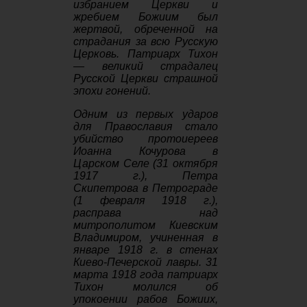
избранием Церкви и
жребием Божиим был
жертвой, обреченной на
страдания за всю Русскую
Церковь. Патриарх Тихон
— великий страдалец
Русской Церкви страшной
эпохи гонений.
Одним из первых ударов
для Православия стало
убийство протоиереев
Иоанна Кочурова в
Царском Селе (31 октября
1917 г.), Петра
Скипетрова в Петрограде
(1 февраля 1918 г.),
расправа над
митрополитом Киевским
Владимиром, учиненная в
январе 1918 г. в стенах
Киево-Печерской лавры. 31
марта 1918 года патриарх
Тихон молился об
упокоении рабов Божиих,