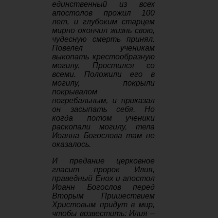
единственный из всех
апостолов прожил 100
лет, и глубоким старцем
мирно окончил жизнь свою,
чудесную смерть принял.
Повелел ученикам
выкопать крестообразную
могилу. Простился со
всеми. Положили его в
могилу, покрыли
покрывалом
погребальным, и приказал
он засыпать себя. Но
когда потом ученики
раскопали могилу, тела
Иоанна Богослова там не
оказалось.
И предание церковное
гласит пророк Илия,
праведный Енох и апостол
Иоанн Богослов перед
Вторым Пришествием
Христовым придут в мир,
чтобы возвестить: Илия –