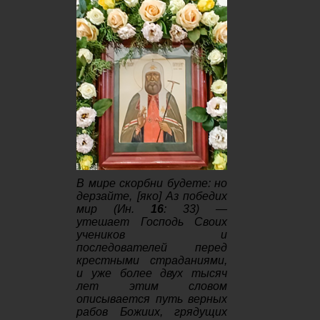
В мире скорбни будете: но
дерзайте, [яко] Аз победих
мир (Ин.
16
: 33) —
утешает Господь Своих
учеников и
последователей перед
крестными страданиями,
и уже более двух тысяч
лет этим словом
описывается путь верных
рабов Божиих, грядущих