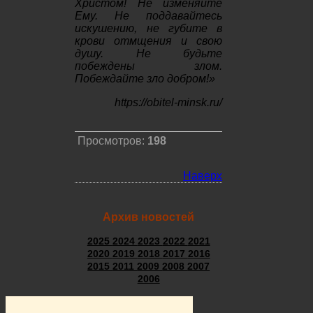
Христом! Не изменяйте
Ему. Не поддавайтесь
искушению, не губите в
крови отмщения и свою
душу. Не будьте
побеждены злом.
Побеждайте зло добром!»
https://obitel-minsk.ru/
Просмотров:
198
Наверх
Архив новостей
2025
2024
2023
2022
2021
2020
2019
2018
2017
2016
2015
2011
2009
2008
2007
2006