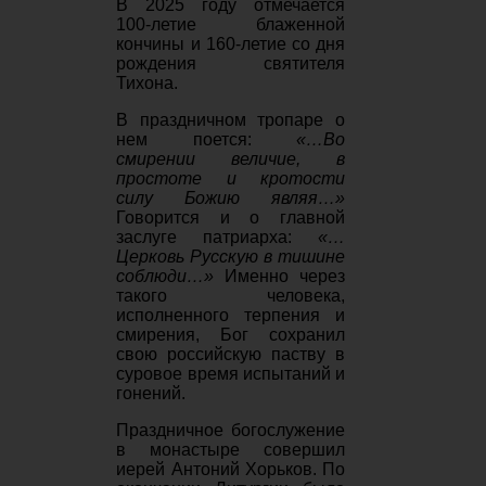
В 2025 году отмечается
100-летие блаженной
кончины и 160-летие со дня
рождения святителя
Тихона.
В праздничном тропаре о
нем поется:
«…Во
смирении величие, в
простоте и кротости
силу Божию являя…»
Говорится и о главной
заслуге патриарха:
«…
Церковь Русскую в тишине
соблюди…»
Именно через
такого человека,
исполненного терпения и
смирения, Бог сохранил
свою российскую паству в
суровое время испытаний и
гонений.
Праздничное богослужение
в монастыре совершил
иерей Антоний Хорьков. По