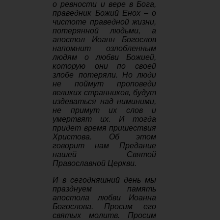
о ревности и вере в Бога,
праведник Божий Енох – о
чистоте праведной жизни,
потерянной людьми, а
апостол Иоанн Богослов
напомнит озлобленным
людям о любви Божией,
которую они по своей
злобе потеряли. Но люди
не поймут проповеди
великих странников, будут
издеваться над ниминими,
не примут их слов и
умертвят их. И тогда
придет время пришествия
Христова. Об этом
говорит нам Предание
нашей Святой
Православной Церкви.
И в сегодняшний день мы
празднуем память
апостола любви Иоанна
Богослова. Просим его
святых молитв. Просим