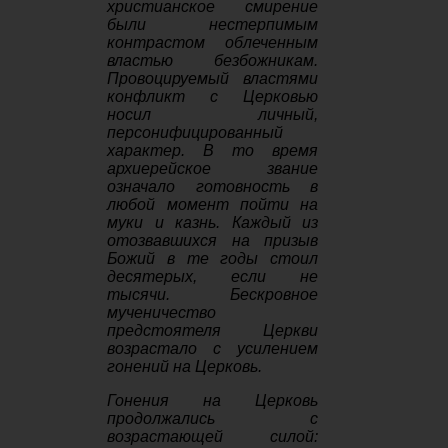
христианское смирение
были нестерпимым
контрастом облеченным
властью безбожникам.
Провоцируемый властями
конфликт с Церковью
носил личный,
персонифицированный
характер. В то время
архиерейское звание
означало готовность в
любой момент пойти на
муки и казнь. Каждый из
отозвавшихся на призыв
Божий в те годы стоил
десятерых, если не
тысячи. Бескровное
мученичество
предстоятеля Церкви
возрастало с усилением
гонений на Церковь.
Гонения на Церковь
продолжались с
возрастающей силой: