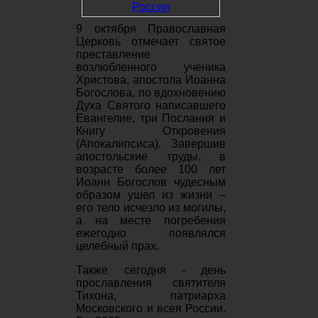
9 октября Православная
Церковь отмечает святое
преставление
возлюбленного ученика
Христова, апостола Иоанна
Богослова, по вдохновению
Духа Святого написавшего
Евангелие, три Послания и
Книгу Откровения
(Апокалипсиса). Завершив
апостольские труды, в
возрасте более 100 лет
Иоанн Богослов чудесным
образом ушел из жизни ‒
его тело исчезло из могилы,
а на месте погребения
ежегодно появлялся
целебный прах.
Также сегодня - день
прославления святителя
Тихона, патриарха
Московского и всея России.