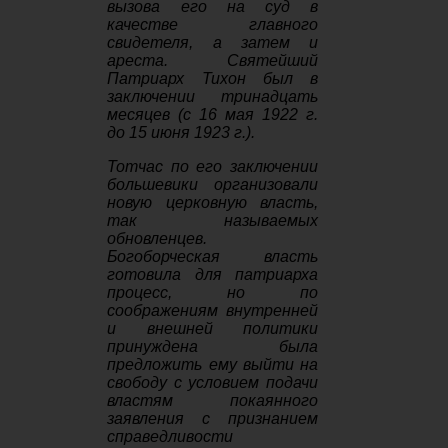
вызова его на суд в
качестве главного
свидетеля, а затем и
ареста. Святейший
Патриарх Тихон был в
заключении тринадцать
месяцев (с 16 мая 1922 г.
до 15 июня 1923 г.).
Тотчас по его заключении
большевики организовали
новую церковную власть,
так называемых
обновленцев.
Богоборческая власть
готовила для патриарха
процесс, но по
соображениям внутренней
и внешней политики
принуждена была
предложить ему выйти на
свободу с условием подачи
властям покаянного
заявления с признанием
справедливости