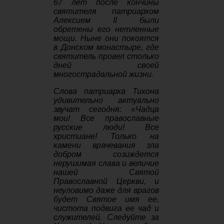
67 лет после кончины
святителя патриархом
Алексием II были
обретены его нетленные
мощи. Ныне они покоятся
в Донском монастыре, где
святитель провел столько
дней своей
многострадальной жизни.
Слова патриарха Тихона
удивительно актуально
звучат сегодня: «Чадца
мои! Все православные
русские люди! Все
христиане! Только на
камени врачевания зла
добром созиждется
нерушимая слава и величие
нашей Святой
Православной Церкви, и
неуловимо даже для врагов
будет Святое имя ее,
чистота подвига ее чад и
служителей. Следуйте за