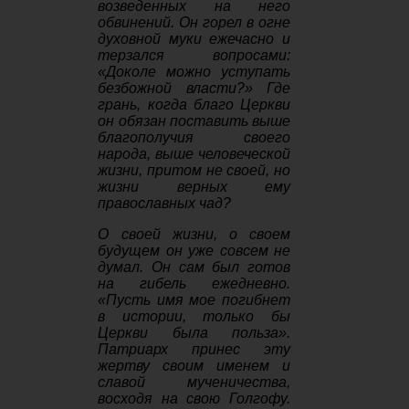
возведенных на него
обвинений. Он горел в огне
духовной муки ежечасно и
терзался вопросами:
«Доколе можно уступать
безбожной власти?» Где
грань, когда благо Церкви
он обязан поставить выше
благополучия своего
народа, выше человеческой
жизни, притом не своей, но
жизни верных ему
православных чад?
О своей жизни, о своем
будущем он уже совсем не
думал. Он сам был готов
на гибель ежедневно.
«Пусть имя мое погибнет
в истории, только бы
Церкви была польза».
Патриарх принес эту
жертву своим именем и
славой мученичества,
восходя на свою Голгофу.