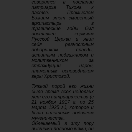
говорится в послании
патриарха Тихона к
пастве. Промыслом
Божиим этот смиренный
архипастырь в
трагические годы был
поставлен кормчим
Русской Церкви и явил
себя ревностным
поборником правды,
истинным подвижником и
молитвенником за
страждущий народ,
пламенным исповедником
веры Христовой.
Тяжкой порой его жизни
было время всех недолгих
лет его патриаршества (с
21 ноября 1917 г. по 25
марта 1925 г.), которое и
было сплошным подвигом
мученичества.
Облекаемый в эту пору
высшими полномочиями, он