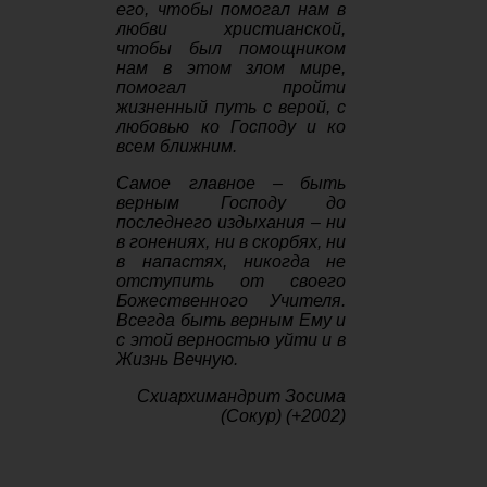
его, чтобы помогал нам в
любви христианской,
чтобы был помощником
нам в этом злом мире,
помогал пройти
жизненный путь с верой, с
любовью ко Господу и ко
всем ближним.
Самое главное – быть
верным Господу до
последнего издыхания – ни
в гонениях, ни в скорбях, ни
в напастях, никогда не
отступить от своего
Божественного Учителя.
Всегда быть верным Ему и
с этой верностью уйти и в
Жизнь Вечную.
Схиархимандрит Зосима
(Сокур) (+2002)