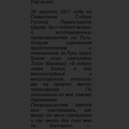
Ему вслед.
28 августа 1917 года на
Поместном Соборе
Русской Православной
Церкви был поднят вопрос
о восстановлении
патриаршества на Руси.
Божиим изволением
предстоятелем и
печальником за Русь перед
Богом стал святитель
Тихон (Белавин). «В годину
гнева Божия, в дни
многоскорбные и
многотрудные, вступили
мы на древлее место
патриаршее. По
отношению ко мне самому
дарованием
Патриаршества дается
мне чувствовать, как
много от меня требуется
и как много для сего мне
не достает», —