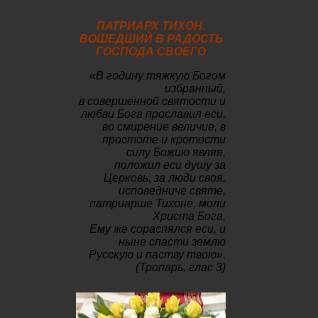
ПАТРИАРХ ТИХОН.
ВОШЕДШИЙ В РАДОСТЬ
ГОСПОДА СВОЕГО
«В годину тяжкую Богом
избранный,
в совершенной святости и
любви Бога прославил еси,
во смирение величие, в
простоте и кротости
силу Божию являя,
положил еси душу за
Церковь, за люди своя,
исповедниче святе,
патриарше Тихоне, моли
Христа Бога,
Ему же сораспялся еси, и
ныне спасти землю
Русскую и паству твою».
(Тропарь, глас 3)