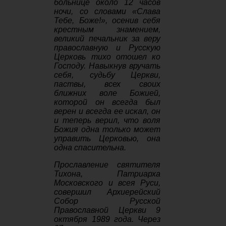
больнице около 12 часов
ночи, со словами «Слава
Тебе, Боже!», осенив себя
крестным знамением,
великий печальник за веру
православную и Русскую
Церковь тихо отошел ко
Господу. Навыкнув вручать
себя, судьбу Церкви,
паствы, всех своих
ближних воле Божией,
которой он всегда был
верен и всегда ее искал, он
и теперь верил, что воля
Божия одна только может
управить Церковью, она
одна спасительна.
Прославление святителя
Тихона, Патриарха
Московского и всея Руси,
совершил Архиерейский
Собор Русской
Православной Церкви 9
октября 1989 года. Через