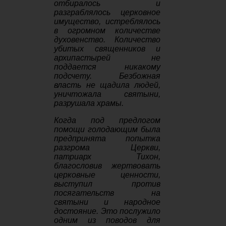
отбиралось и
разграблялось церковное
имущество, истреблялось
в огромном количестве
духовенство. Количество
убитых священников и
архипастырей не
поддается никакому
подсчету. Безбожная
власть не щадила людей,
уничтожала святыни,
разрушала храмы.
Когда под предлогом
помощи голодающим была
предпринята попытка
разгрома Церкви,
патриарх Тихон,
благословив жертвовать
церковные ценности,
выступил против
посягательств на
святыни и народное
достояние. Это послужило
одним из поводов для